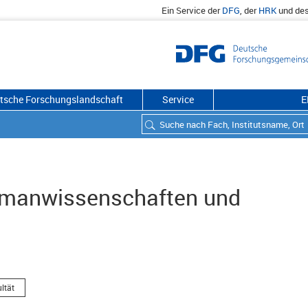
Ein Service der
DFG
, der
HRK
und de
utsche Forschungslandschaft
Service
E
Humanwissenschaften und
ltät