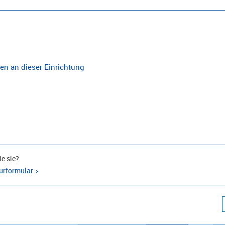
n an dieser Einrichtung
e sie?
urformular