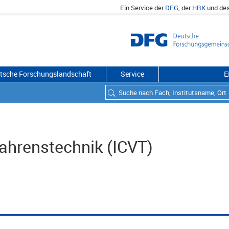
Ein Service der
DFG
, der
HRK
und de
utsche Forschungslandschaft
Service
E
fahrenstechnik (ICVT)