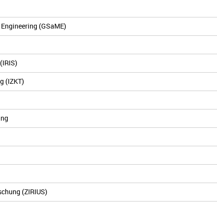
g Engineering (GSaME)
(IRIS)
g (IZKT)
ing
rschung (ZIRIUS)