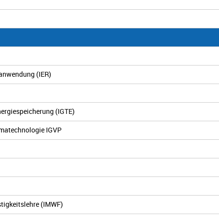
ieanwendung (IER)
nergiespeicherung (IGTE)
asmatechnologie IGVP
stigkeitslehre (IMWF)