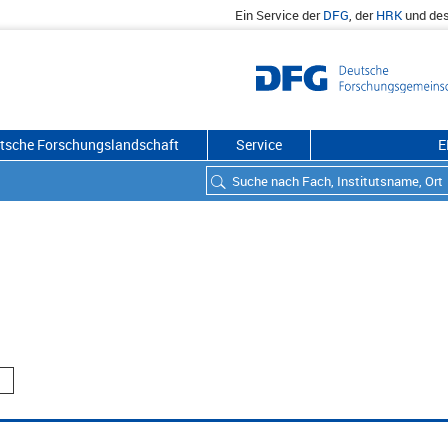
Ein Service der
DFG
, der
HRK
und de
utsche Forschungslandschaft
Service
E