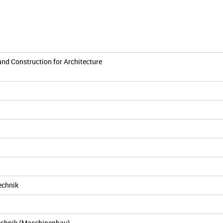
and Construction for Architecture
echnik
technik (Maschinenbau)