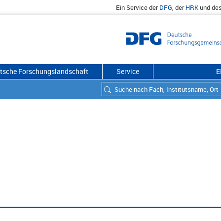
Ein Service der
DFG
, der
HRK
und de
utsche Forschungslandschaft
Service
E