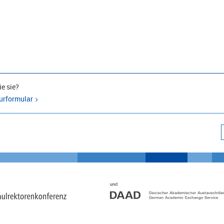
e sie?
urformular