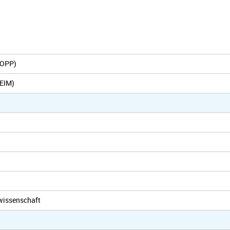
eOPP)
(EIM)
rwissenschaft