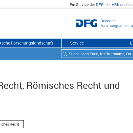
Ein Service der
DFG
, der
HRK
und de
utsche Forschungslandschaft
Service
E
s Recht, Römisches Recht und
liches Recht