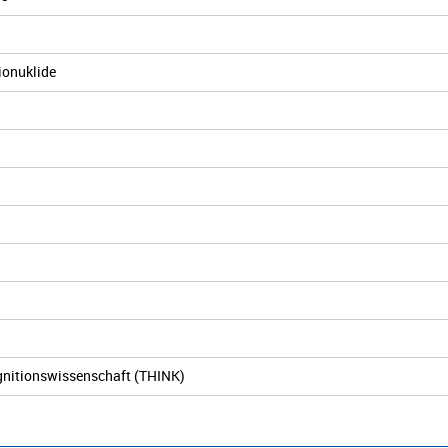
ionuklide
ognitionswissenschaft (THINK)