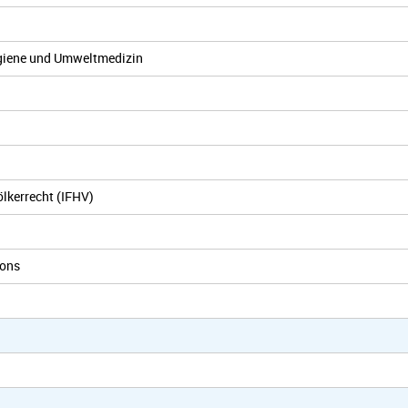
hygiene und Umweltmedizin
ölkerrecht (IFHV)
ions