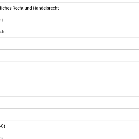
rliches Recht und Handelsrecht
ht
echt
SC)
ns