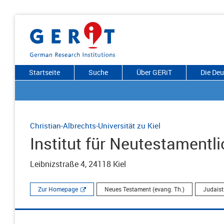
Startseite
Suche
Über GERiT
Die De
Christian-Albrechts-Universität zu Kiel
Institut für Neutestamentl
Leibnizstraße 4, 24118 Kiel
Zur Homepage
Neues Testament (evang. Th.)
Judaist