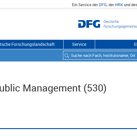
Ein Service der
DFG
, der
HRK
und de
utsche Forschungslandschaft
Service
E
 Public Management (530)