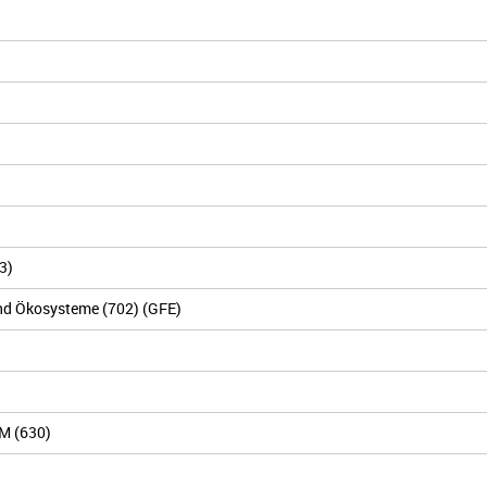
3)
nd Ökosysteme (702) (GFE)
M (630)