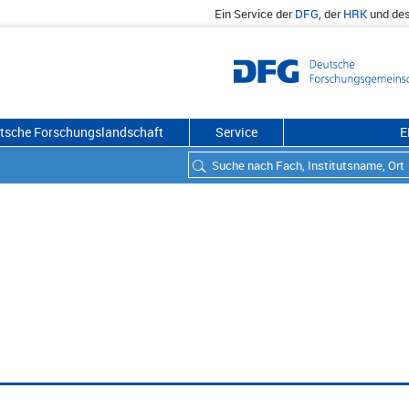
Ein Service der
DFG
, der
HRK
und de
utsche Forschungslandschaft
Service
E