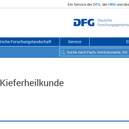
Ein Service der
DFG
, der
HRK
und de
utsche Forschungslandschaft
Service
E
Kieferheilkunde