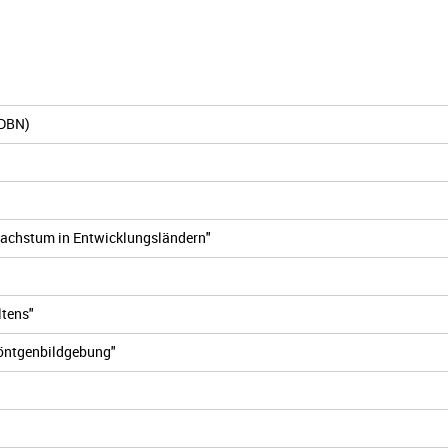
IDBN)
Wachstum in Entwicklungsländern"
ltens"
öntgenbildgebung"