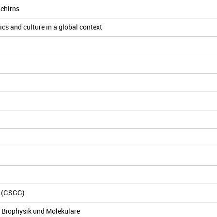
ehirns
s and culture in a global context
n (GSGG)
 Biophysik und Molekulare