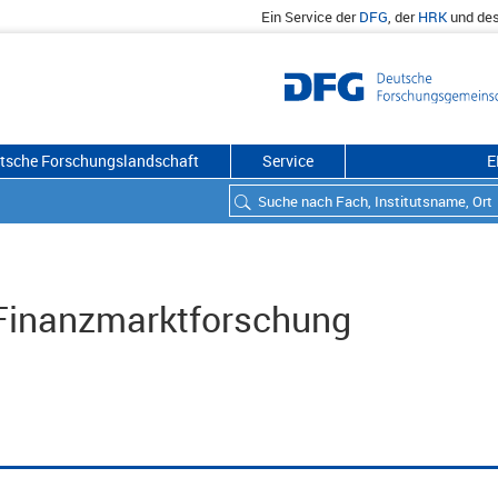
Ein Service der
DFG
, der
HRK
und de
utsche Forschungslandschaft
Service
E
e Finanzmarktforschung