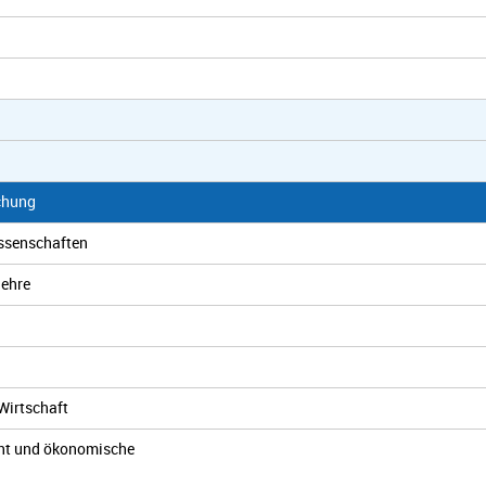
chung
issenschaften
lehre
Wirtschaft
nt und ökonomische