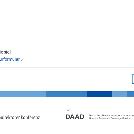
e sie?
urformular