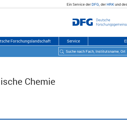
Ein Service der
DFG
, der
HRK
und de
utsche Forschungslandschaft
Service
E
nische Chemie