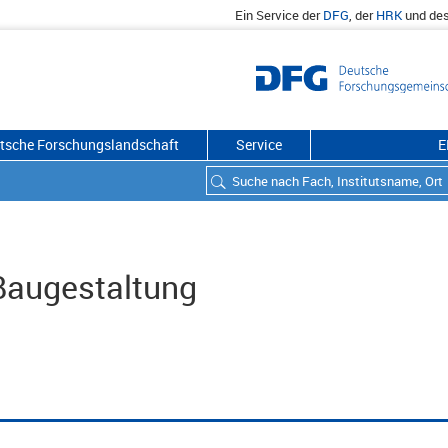
Ein Service der
DFG
, der
HRK
und de
utsche Forschungslandschaft
Service
E
 Baugestaltung