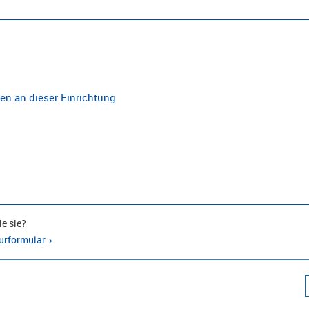
n an dieser Einrichtung
e sie?
urformular