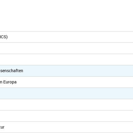
ICS)
ssenschaften
 in Europa
tur