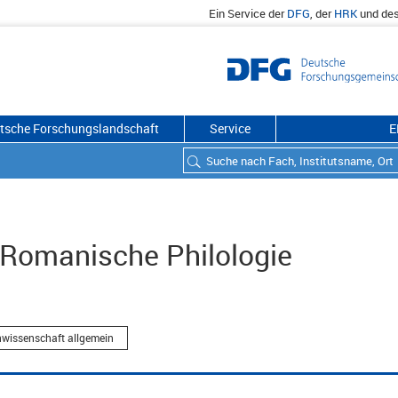
Ein Service der
DFG
, der
HRK
und de
utsche Forschungslandschaft
Service
E
d Romanische Philologie
chwissenschaft allgemein