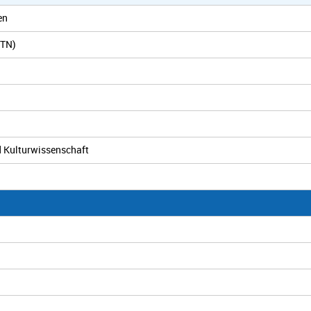
en
ZTN)
nd Kulturwissenschaft