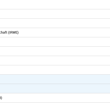
chaft (IRWE)
B)