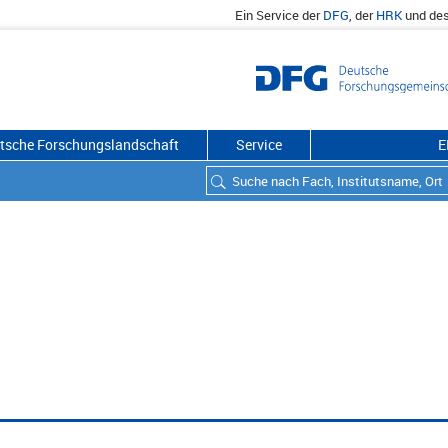
Ein Service der
DFG
, der
HRK
und de
utsche Forschungslandschaft
Service
E