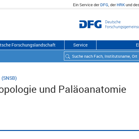
Ein Service der
DFG
, der
HRK
und de
utsche Forschungslandschaft
Service
E
s (SNSB)
opologie und Paläoanatomie