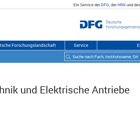
Ein Service der
DFG
, der
HRK
und de
utsche Forschungslandschaft
Service
E
chnik und Elektrische Antriebe