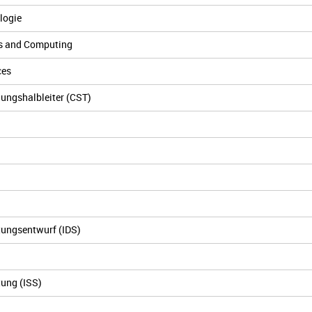
logie
s and Computing
ces
ungshalbleiter (CST)
ltungsentwurf (IDS)
tung (ISS)