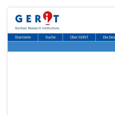
Startseite
Suche
Über GERiT
Die De