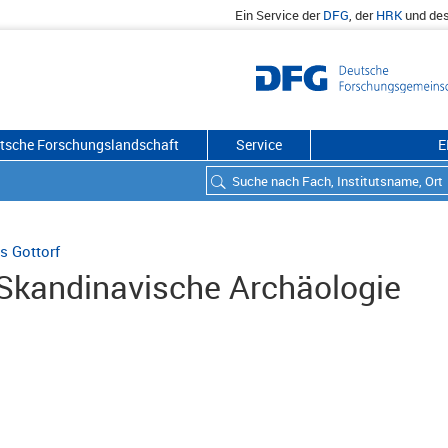
Ein Service der
DFG
, der
HRK
und de
utsche Forschungslandschaft
Service
E
s Gottorf
 Skandinavische Archäologie