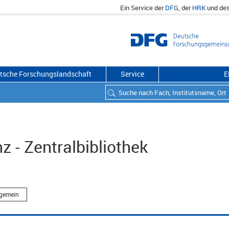
Ein Service der
DFG
, der
HRK
und de
utsche Forschungslandschaft
Service
E
z - Zentralbibliothek
lgemein