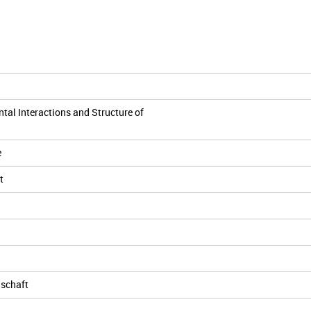
tal Interactions and Structure of
e
t
nschaft