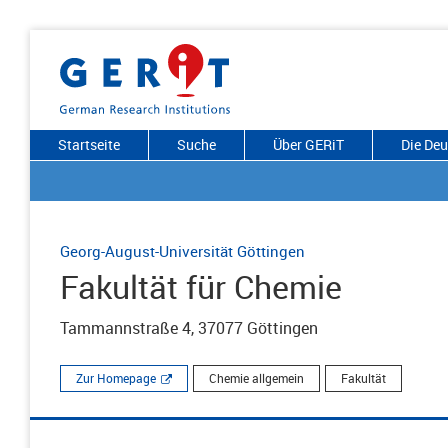
Startseite
Suche
Über GERiT
Die De
Georg-August-Universität Göttingen
Fakultät für Chemie
Tammannstraße 4, 37077 Göttingen
Zur Homepage
Chemie allgemein
Fakultät