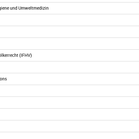
hygiene und Umweltmedizin
ölkerrecht (IFHV)
ions