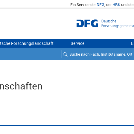
Ein Service der
DFG
, der
HRK
und de
utsche Forschungslandschaft
Service
E
enschaften