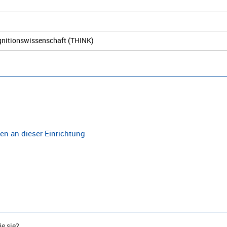
ognitionswissenschaft (THINK)
n an dieser Einrichtung
e sie?