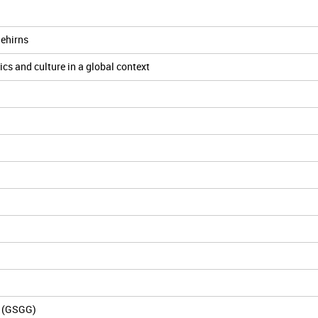
ehirns
s and culture in a global context
n (GSGG)