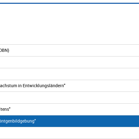
IDBN)
Wachstum in Entwicklungsländern"
ltens"
öntgenbildgebung"