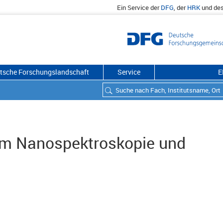
Ein Service der
DFG
, der
HRK
und de
utsche Forschungslandschaft
Service
E
um Nanospektroskopie und