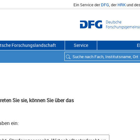
Ein Service der
DFG
, der
HRK
und de
utsche Forschungslandschaft
Service
E
eten Sie sie, können Sie über das
aben ein: