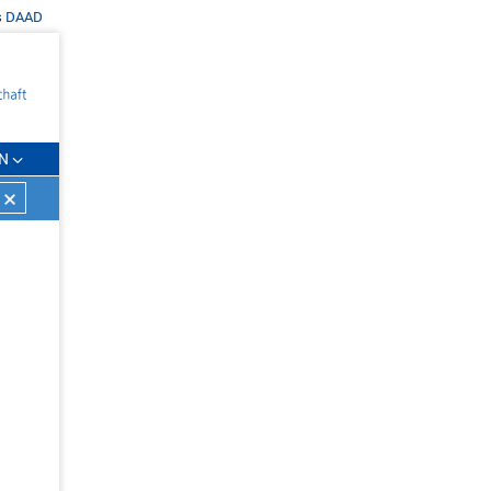
s
DAAD
N