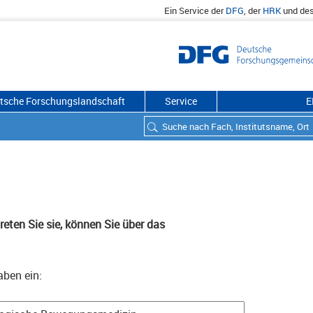
Ein Service der
DFG
, der
HRK
und de
utsche Forschungslandschaft
Service
E
eten Sie sie, können Sie über das
aben ein: