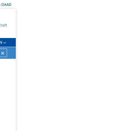
s
DAAD
N