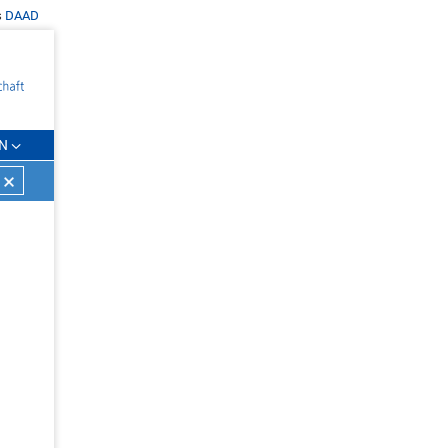
s
DAAD
N