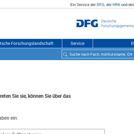
Ein Service der
DFG
, der
HRK
und de
utsche Forschungslandschaft
Service
E
eten Sie sie, können Sie über das
aben ein: