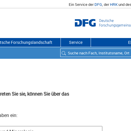
Ein Service der
DFG
, der
HRK
und de
utsche Forschungslandschaft
Service
E
eten Sie sie, können Sie über das
aben ein: