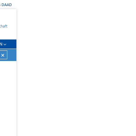
s
DAAD
N