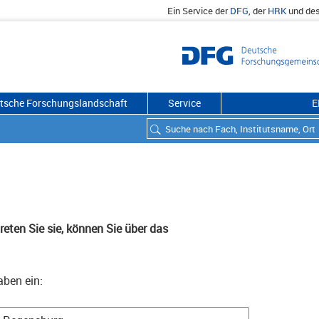
Ein Service der
DFG
, der
HRK
und de
utsche Forschungslandschaft
Service
E
eten Sie sie, können Sie über das
aben ein: