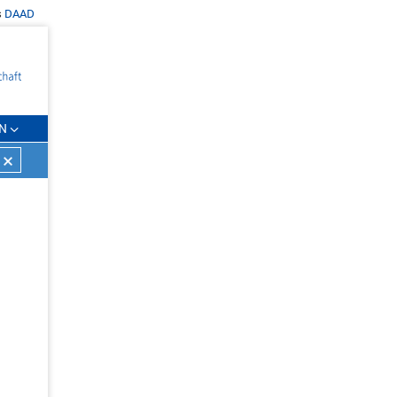
s
DAAD
N