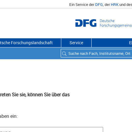
Ein Service der
DFG
, der
HRK
und de
utsche Forschungslandschaft
Service
E
eten Sie sie, können Sie über das
aben ein: