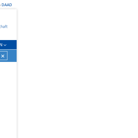
s
DAAD
N