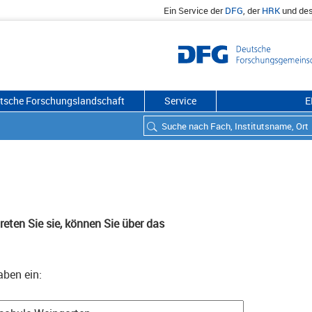
Ein Service der
DFG
, der
HRK
und de
utsche Forschungslandschaft
Service
E
eten Sie sie, können Sie über das
aben ein: