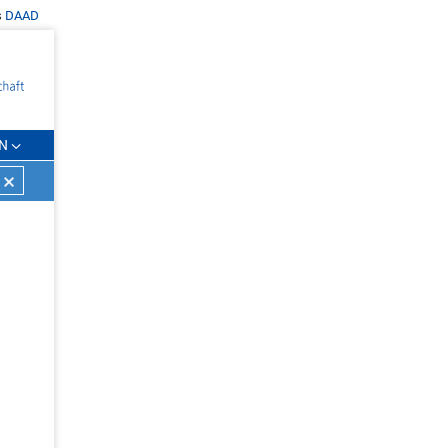
s
DAAD
N